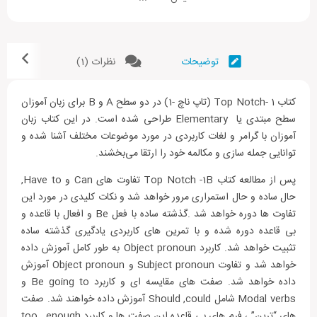
این مجموعه بسیار کامل و دارای ۶ سطح کامل (Top Notch
Fundamentals – Top Notch1 – Top Notch2 – Top Notch3 –
Summit1 – Summit2) است. سطح Fundamentals این کتاب، برای
توضیحات
نظرات (1)
مشتاقان زبانی تهیه شده است که تا کنون فرصت شرکت در کلاس زبان
انگلیسی را نداشته اند و تاره می‌خواهند این زبان را یاد بگیرند و بعد در
۳ سطح بعدی (Top Notch 1-2-3) تمامی مطالب و نکات زبان
کتاب Top Notch- 1 (تاپ ناچ -1) در دو سطح A و B برای زبان آموزان
انگلیسی را به صورت کامل و همراه با جزئیات آموزش خواهند دید.
سطح مبتدی یا Elementary طراحی شده است. در این کتاب زبان
آموزان با گرامر و لغات کاربردی در مورد موضوعات مختلف آشنا شده و
بعد از اتمام آموزش کتاب های “تاپ ناچ” و در سطح فوق متوسطه و
توانایی جمله سازی و مکالمه خود را ارتقا می‌بخشند.
پیشرفته یعنی از Upper-intermediate به بعد یادگیری زبان انگلیسی
با کتاب های Summit ادامه خواهد یافت. این کتاب در ۲ سطح برای
پس از مطالعه کتاب Top Notch -1B تفاوت های Can و Have to,
دانش آموزان آپر اینترمدیت و ادونسد، آموزش کتاب Top Notch را
حال ساده و حال استمراری مرور خواهد شد و نکات کلیدی در مورد این
کامل‌تر می کند.
تفاوت ها دوره خواهد شد .گذشته ساده با فعل Be و افعال با قاعده و
بی قاعده دوره شده و با تمرین های کاربردی یادگیری گذشته ساده
در کتاب‌های Top Notch و Summit تمام مهارت‌های زبان اعم از
تثبیت خواهد شد. کاربرد Object pronoun به طور کامل آموزش داده
خواندن یا Reading، نوشتن یا Writing، گوش کردن یا Listening و
خواهد شد و تفاوت Subject pronoun و Object pronoun آموزش
صحبت کردن یا Speaking پوشش داده می‌شود. مجموعه کتاب Top
داده خواهد شد. صفت های مقایسه ای و کاربرد Be going to و
Notch برای تمامی سطوح (مبتدی – متوسط – پیشرفته) مناسب است.
Modal verbs شامل Should ,could آموزش داده خواهند شد. صفت
این مجموعه کتاب زبان آموزان را از سطح A1 به سطح C1 می‌رساند.
های “ترین” ، فرم های بی قاعده این صفت ها و کاربرد too , enough