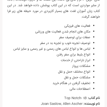
تمامی سطوح این دوره کامل آموزشی، دارای کتاب کار یا همان
از سایر مواردی است که در این کتاب پوشش داده خواهد شد. در این
Workbook به همراه CD صوتی است. مجموعه فوق، از انتشارات
کتاب زبان آموزان لغت های بسیار کاربردی در مورد حیطه های زیر فرا
Pearson لانگمن و دارای لهجه امریکن American است.
خواهند گرفت.
محتوای کتاب Top Notch- 1B
فعالیت های فیزیکی
مکان های انجام شدن فعالیت های ورزشی
شامل 5 درس
صفات برای توصیف سفر
آموزش چهار مهارت زبان انگلیسی
توصیف تجربه خوب و تجربه بد در سفر
آموزش گرامر، لغات و تلفظ در هر درس
لباس ها و انواع لباس های رسمی و غیر رسمی و سایز لباس
تقویت رایتینگ
انواع بلیط برای سفر رفتن
متن آهنگ ‌های پاپ در انتهای کتاب
ابراز ناراحتی از خدمات
همراه با CD
مشکلات پرواز
تقویت گرامر
انواع مختلف حمل و نقل
جدول تلفظ
مشکلات حمل و نقل
کتاب کار + کتاب دانش آموز در یک کتاب
تخفیف گرفتن در هنگام خرید
قابل استفاده به صورت خود آموز
اصطلاحات مالی
نام کتاب:
Top Notch- 1B
نام نویسنده:
Joan Saslow, Allen Ascher