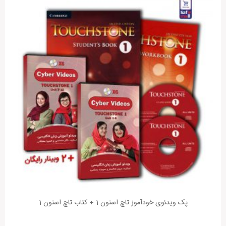
پک ویدئوی خودآموز تاچ استون 1 + کتاب تاچ استون 1