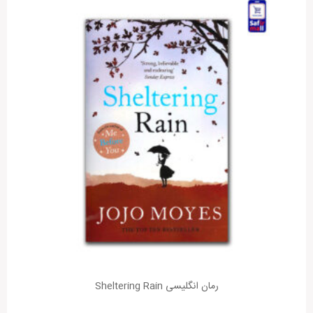
نویسنده
Jojo Moyes
هنوز بررسی‌ای ثبت نشده است.
ژانر
Romance novel, Domestic Fiction
سال انتشار
2013
قطع
رقعی
متن دیدگاه:
تعداد صفحات
512
نقاط قوت:
رمان انگلیسی Sheltering Rain