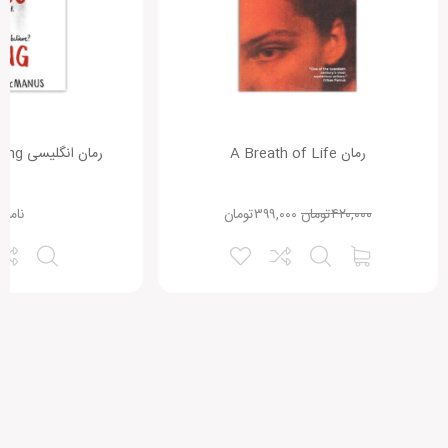
رمان A Breath of Life
رمان انگلیسی One of Us Is Lying
۴۲۰,۰۰۰
تومان
۳۹۹,۰۰۰
تومان
نامو