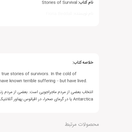
نام کتاب:
Stories of Survival
نام نویسنده:
Fiona Beddall
سطح:
Pre-Intermediate
اندازه کتاب :
رقعی
خلاصه کتاب:
true stories of survivors. In the cold of
ve known terrible suffering – but have lived.
انتخاب بعضی از مردم ماجراجویی است. بعضی از مردم زندگی 
Antarctica یا در گرمای صحرا، در اقیانوس پهناور آتلانتیک یا در Rwandan bathroom کوچک، این مردم رنج دیدن هولناک را شناختن – ولی زنده ماندند.
دیگران را با نوشتن نظرات خود، برای انتخاب این
محصولات مرتبط