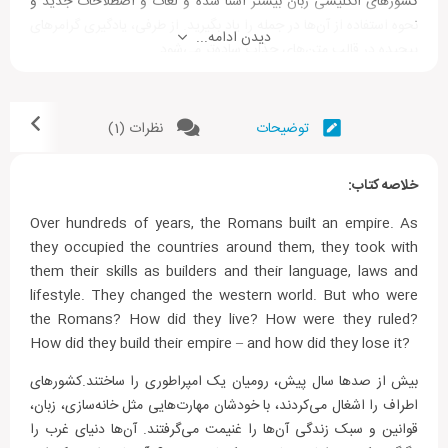
کشورهای انگلیسی زبان بیشتر آشنا شده و لغات و اصطلاحات جدید و
نحوه استفاده از آن‌ها در جمله را یاد بگیرید. از طرفی، یادگیری گرامرهای
دیدن ادامه...
پیچیده در قالب متن‌های جذاب ساده‌تر می‌شود.
نام کتاب:
The Romans
نام نویسنده:
David Maule
توضیحات
نظرات (1)
سطح:
Pre-Intermediate
اندازه کتاب:
رقعی
خلاصه کتاب:
Over hundreds of years, the Romans built an empire. As
they occupied the countries around them, they took with
them their skills as builders and their language, laws and
lifestyle. They changed the western world. But who were
the Romans? How did they live? How were they ruled?
How did they build their empire – and how did they lose it?
بیش از صدها سال پیش، رومیان یک امپراطوری را ساختند.کشور‌های
اطراف را اشغال می‌کردند، با خودشان مهارت‌هایی مثل خانه‌سازی، زبان،
قوانین و سبک زندگی آن‌ها را غنیمت می‌گرفتند. آن‌ها دنیای غرب را