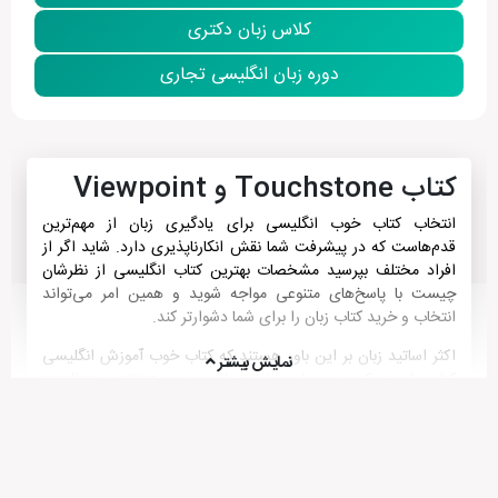
کلاس زبان دکتری
دوره زبان انگلیسی تجاری
کتاب Touchstone و Viewpoint
انتخاب کتاب خوب انگلیسی برای یادگیری زبان از مهم‌ترین
قدم‌هاست که در پیشرفت شما نقش انکارناپذیری دارد. شاید اگر از
افراد مختلف بپرسید مشخصات بهترین کتاب انگلیسی از نظرشان
چیست با پاسخ‌های متنوعی مواجه شوید و همین امر می‌تواند
انتخاب و
خرید کتاب زبان
را برای شما دشوارتر کند.
اکثر اساتید زبان بر این باور هستند که کتاب خوب آموزش انگلیسی
نمایش بیشتر
کتابی است که هر چهار مهارت زبان یعنی reading، writing،
listening و speaking را پوشش دهد، زبان‌آموزان را برای شرکت در
مکالمات روزمره آماده کند، لغت و اصطلاحات به روز همراه با تلفظ
صحیح را به آن‌ها آموزش دهد، گرامر انگلیسی را با استفاده از مثال
و تمرین‌های متنوع تدریس کند و از طرفی جذابیت بصری و
موضوعی نیز داشته باشد.