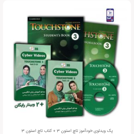
پک ویدئوی خودآموز تاچ استون 3 + کتاب تاچ استون 3