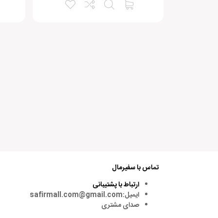
4 سال پیش
مکالمه Speak Now 3 و کتاب مکالمه سوپرتاک Super Talk 1 را خریداری کنید.
بله
خیر
آیا این نظر برایتان مفید بود؟
3
1
متن دیدگاه:
تماس با سفیرمال
ارتباط با پشتیبانی
ایمیل:safirmall.com@gmail.com
صدای مشتری