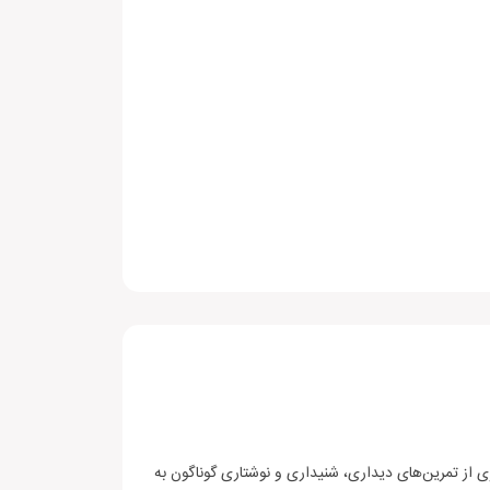
Intermed هستید و به دنبال تقویت مهارت مکالمه یا Speaking خود هستید، کتاب Speak Now 3 با بهره‌گیری از تمرین‌های دیداری، شنیداری و نوشتاری گوناگون به