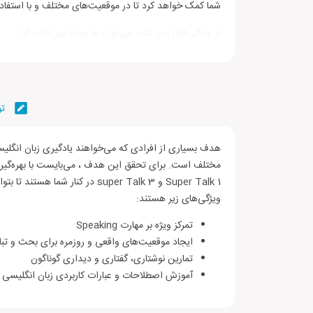
شما کمک خواهد کرد تا در موقعیت‌های مختلف و با استفاده 
از ویژگی‌های این کتاب می‌توان به موارد زیر اشاره کرد:
آموزش صدها موضوع کاربردی در زندگی روزمره
بهره‌گیری از ویدیوهای آموزشی متناسب با زندگی وا
اصطلاحات و لغات کاربردی و مورد استفاده در موقع
تو
امکان یادگیری و مطالعه به صورت خودخوان
دسترسی به تمارین آنلاین برای دستیابی به تسلط ب
هدف بسیاری از افرادی که می‌خواهند یادگیری زبان انگلیسی 
در این کتاب به آموزش موضوعات مختلف مانند صحبت درباره
توصیف تشابهات و تفاوت انسان‌ها با یکدیگر، توصیف داستا
Super Talk 1 و super Talk 3 در
شده است. انگلیسی در زندگی واقعی یکی از بخش‌های ویژه
ویژگی‌های زیر هستند:
همچنین دی‌وی‌دی فایل‌های صوتی و ویدیویی کتاب وجود 
تمرکز ویژه بر مهارت Speaking
مطالعه این کتاب منجر به روان‌تر صحبت کردن زبان انگلیسی 
ایجاد موقعیت‌های واقعی و روزمره برای بحث و تبا
زبان انگلیسی برطرف کنید.
تمارین نوشتاری، گفتاری و دیداری گوناگون
2.کتاب مکالمه سوپرتاک Super Talk 1
آموزش اصطلاحات و عبارات کاربردی زبان انگلیسی