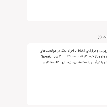
ت (1)
مره و برقراری ارتباط با افراد دیگر در موقعیت‌های
 تنظیم قرار ملاقات، سوال کردن درباره دوران کودکی،
مختلف است. برای تحقق این هدف ، می‌بایست با بهره‌گیری از منابع آموزشی مناسب با سطح زبان شما و روش یادگیری موثر، بر روی مهارت Speaking خود کار کنید. سه کتاب Speak now 3 ،
، صحبت درباره آینده و موضوعات کاربردی دیگر پرداخته
ر موقعیتی با دیگران به مکالمه بپردازید. این کتاب‌ها داری
 آموزش داده می‌شود. در کنار کتاب اصلی، کتاب کار و
نفس با دیگران به مکالمه پرداخته و نیازهای خود را به
کتاب اول از مجموعه کتاب‌های Super Talk ‌طراحی شده است تا به شما کمک کند بهتر و روان‌تر صحبت کنید. بیش از ۲۰۰ اصطلاح و عبارت پر کاربرد زبان انگلیسی در قالب ۲۰ موضوع مختلف به شما