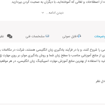
از اصطلاحات و لغاتی که آموخته‌اید، با دیگران به صحبت کردن بپردازید.
دیدن ادامه...
قعی برای یادگیری زبان انگلیسی
یت‌های گوناگون
ضیحات
فایل صوتی
مشخصات فنی
نظرا
یشتر
را شروع کنند، و یا در فرآیند یادگیری زبان انگلیسی هستند، شرکت در مکالمات روز
 ویژگی‌ها و تیپ‌های شخصیتی، تعطیلات، پذیرش در هتل، پیشنهاد و رد کردن کمک،
ن‌ها، برقراری ارتباط با دوستان، موضوعات مربوط به کسب و کار، موضوعات فرهنگی
 کنار شما هستند تا بتوانید با استفاده از بهترین منابع آموزش مهارت اسپیکینگ زبان انگلیسی، در ه
 این کتاب است که موضوعات کاربردی به شیوه‌ای جذاب در قالب کلیپ‌های ویدیویی
دارد.
شما می‌شود. شما با استفاده از لغات و اصطلاحات این کتاب می‌توانید با اعتماد به 
دل نظر