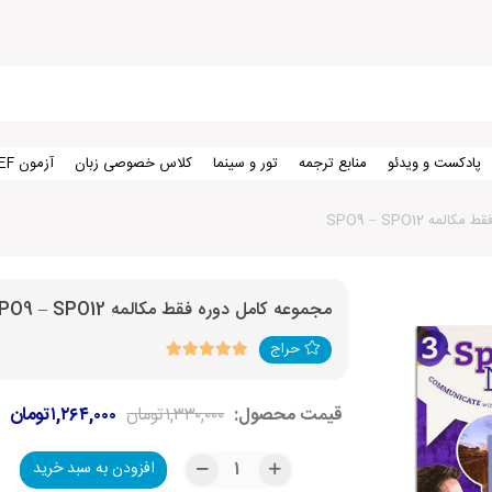
پادکست و ویدئو
منابع ترجمه
تور و سینما
کلاس خصوصی زبان
آزمون TEF
مه SPO9 – SPO12
مجموعه کامل دوره فقط مکالمه SPO9 – SPO12
حراج
قیمت محصول:
۱,۳۳۰,۰۰۰
تومان
۱,۲۶۴,۰۰۰
تومان
افزودن به سبد خرید