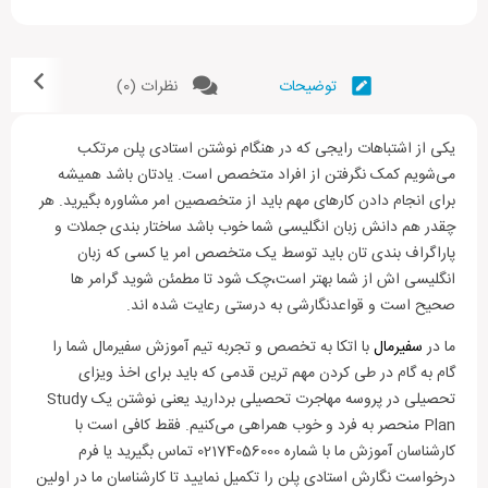
مشخص شود هدف شما برای مهاجرت تصمیمی فکر شده و برنامه ریزی
شده است و از طرفی مشخص شدن مدتی است که درکشور مقصد
اقامت خواهید داشت، برای کشور مقصد و دست اندر کاران مهاجرت
توضیحات
نظرات (0)
مهم است. آنها باید اطلاعات دقیقی داشته باشند تا قانع شوند که شما
برای برنامه های تحصیلی اقدام به مهاجرت کرده اید و قصد بازگشت
دارید تا برای شما ویزای تحصیلی صادر کنند.
یکی از اشتباهات رایجی که در هنگام نوشتن استادی پلن مرتکب
می‌شویم کمک نگرفتن از افراد متخصص است. یادتان باشد همیشه
برای نوشتن یک استادی پلن موفق شما باید به سوالاتی از این دست
برای انجام دادن کارهای مهم باید از متخصصین امر مشاوره بگیرید. هر
پاسخ دهید:
چقدر هم دانش زبان انگلیسی شما خوب باشد ساختار بندی جملات و
پاراگراف بندی تان باید توسط یک متخصص امر یا کسی که زبان
1.چرا مایل هستید در کشور انتخابی تحصیل کنید؟
انگلیسی اش از شما بهتر است،چک شود تا مطمئن شوید گرامر ها
2.هدف اصلی شما از ادامه تحصیل چیست؟
صحیح است و قواعدنگارشی به درستی رعایت شده اند.
3.چرا در کشور خودتان مایل به ادامه ی فعالیت تحصیلی و علمی
نیستید؟
ما در
سفیرمال
با اتکا به تخصص و تجربه تیم آموزش سفیرمال شما را
4.چه جست وجوهایی در کشور خود برای گذراندن دوره ی تحصیلی
گام به گام در طی کردن مهم ترین قدمی که باید برای اخذ ویزای
مشابه انجام داده اید؟
تحصیلی در پروسه مهاجرت تحصیلی بردارید یعنی نوشتن یک Study
5.چه تعلقاتی به کشور خود دارید؟
Plan منحصر به فرد و خوب همراهی می‌کنیم. فقط کافی است با
6.دوره ی مدنظرتان در کشور مقصد چه فواید کاری و حرفه ای در آینده
کارشناسان آموزش ما با شماره 02174056000 تماس بگیرید یا فرم
برای شما دارد؟
درخواست نگارش استادی پلن را تکمیل نمایید تا کارشناسان ما در اولین