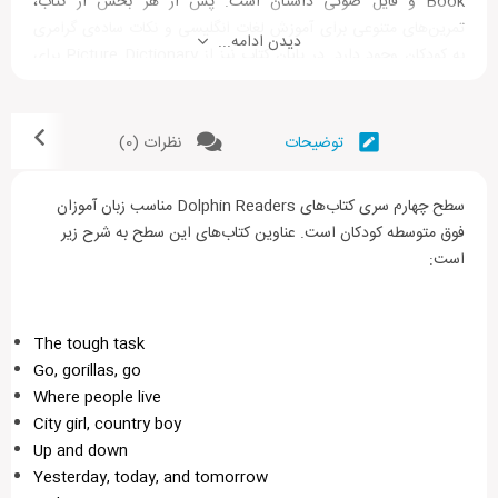
Book و فایل صوتی داستان است. پس از هر بخش از کتاب،
تمرین‌های متنوعی برای آموزش لغات انگلیسی و نکات ساده‌ی گرامری
دیدن ادامه...
به کودکان وجود دارد. در پایان کتاب نیز از Picture Dictionary برای
آموزش لغات جدید داستان از طریق تصاویر جذاب استفاده شده است.
تمرین‌های اضافه در Activity Book به درک بهتر از داستان و تمرین
توضیحات
نظرات (0)
لغات و گرامر مربوط به آن کمک می‌کنند. علاوه بر این، فعالیت‌های
مربوط به reading، writing، وspeaking در این کتاب به تقویت
مهارت‌های زبانی می‌انجامد.
سطح چهارم سری کتاب‌های Dolphin Readers مناسب زبان آموزان
فوق متوسطه کودکان است. عناوین کتاب‌های این سطح به شرح زیر
است:
The tough task
Go, gorillas, go
Where people live
City girl, country boy
Up and down
Yesterday, today, and tomorrow