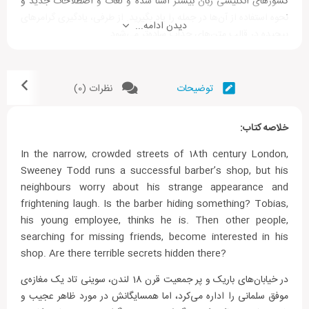
کشورهای انگلیسی زبان بیشتر آشنا شده و لغات و اصطلاحات جدید و
نحوه استفاده از آن‌ها در جمله را یاد بگیرید. از طرفی، یادگیری گرامرهای
دیدن ادامه...
پیچیده در قالب متن‌های جذاب ساده‌تر می‌شود.
نام کتاب:
Sweeney Todd
نام نویسنده:
Anonymous
توضیحات
نظرات (0)
سطح:
Pre-Intermediate
اندازه کتاب:
رقعی
خلاصه کتاب:
In the narrow, crowded streets of 18th century London,
Sweeney Todd runs a successful barber’s shop, but his
neighbours worry about his strange appearance and
frightening laugh. Is the barber hiding something? Tobias,
his young employee, thinks he is. Then other people,
searching for missing friends, become interested in his
shop. Are there terrible secrets hidden there?
در خیابان‌های باریک و پر جمعیت قرن 18 لندن، سوینی تاد یک مغازه‌ی
موفق سلمانی را اداره می‌کرد، اما همسایگانش در مورد ظاهر عجیب و