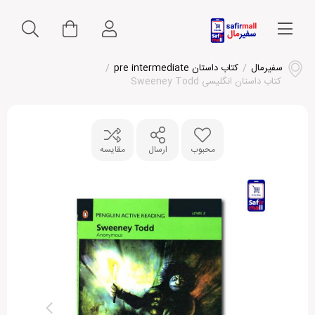
سفیرمال
/
کتاب داستان pre intermediate
/
کتاب داستان انگلیسی Sweeney Todd
محبوب
ارسال
مقایسه