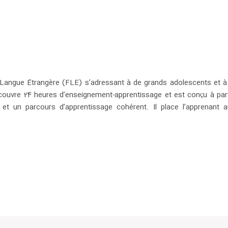
 Langue Étrangère (FLE) s’adressant à de grands adolescents et à 
 Il couvre 24 heures d’enseignement-apprentissage et est conçu à pa
 un parcours d’apprentissage cohérent. Il place l’apprenant 