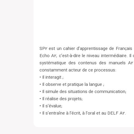
SP2 est un cahier d’apprentissage de Français
Echo A2, c’est-à-dire le niveau intermédiaire.
systématique des contenus des manuels A2 et
constamment acteur de ce processus:
• Il interagit ;
• Il observe et pratique la langue ;
• Il simule des situations de communication;
• Il réalise des projets;
• Il s’évalue;
• Il s’entraîne à l’écrit, à l’oral et au DELF A2.