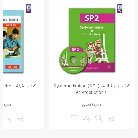
کتاب زبان فرانسه (SP2) Systematisation
کتاب Comprehension Ecrite – A1,A2
et Production 2
۹۰,۰۰۰
تومان
۳۱۰,۰۰۰