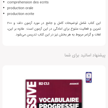
comprehension des ecrits
production orale
production ecrite
این کتاب شامل توضیحات کامل و جامع در مورد آزمون دلف و 200
تمرین و فعالیت متنوع برای امادگی در این آزمون است. علاوه بر این،
لغات و گرامر مربوط به هر بخش نیز در این کتاب تدریس می‌شود.
دیگران را با نوشتن نظرات خود، برای انتخاب این محصول
پیشنهاد اساتید برای شما
راهنمایی کنید.
مشخصات
جزئیات
افزودن دیدگاه جدید
نویسنده
Marie-Louise Parizet
هنوز بررسی‌ای ثبت نشده است.
ناشر
CLE international
قطع کتاب
رحلی