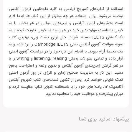
استفاده از کتاب‌های کمبریج آیلتس به کلیه داوطلبین آزمون آیلتس
توصیه می‌شود. برای استفاده هر چه موثرتر از این کتاب‌ها، ابتدا لازم‌
است بخش‌های آزمون آیلتس و تیپ‌های سوالی در هر بخش را به
خوبی بشناسید، مهارت‌های خود در هر زمینه به خوبی تقویت کرده و به
تکنیک‌های IELTS مسلط شوید. حال برای تست زنی، بهترین کتاب
نمونه سوالات آزمون آیلتس یعنی Cambridge IELTS را برداشته و به
یک محیط آرام بروید. با انجام این کار، خود را در موقعیت آزمون اصلی
قرار داده و تمامی سئوالات بخش listening، reading و writing را با
در نظر گرفتن زمان‌بندی آزمون آیلتس و بدون وقفه و استراحت پاسخ
دهید. این کار به مدیریت صحیح زمان و انرژی در روز آزمون اصلی
کمک شایانی خواهد کرد. پس از تکمیل تست‌های کتاب کمبریج آیلتس
آکادمیک 12، پاسخ‌های خود را با پاسخنامه‌ انتهای کتاب مقایسه کرده و
میزان پیشرفت و موفقیت خود را محاسبه نمایید.
دیگران را با نوشتن نظرات خود، برای انتخاب این محصول
پیشنهاد اساتید برای شما
راهنمایی کنید.
مشخصات
جزئیات