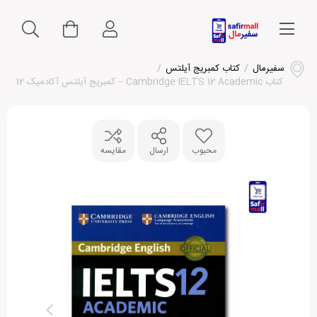
سفیرمال
/
کتاب کمبریج آیلتس
/
کتاب Cambridge IELTS 12 Academic – کمبریج آیلتس آکادمیک 12
محبوب
ارسال
مقایسه