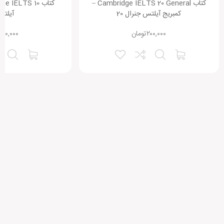
کتاب Cambridge IELTS 20 General –
کمبریج آیلتس جنرال 20
آیلتس 
۲۰۰,۰۰۰
تومان
۲۰۰,۰۰۰