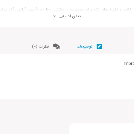
کتاب Improve your Reading Skills for IELTS تمامی ن
دیدن ادامه...
ی تقویت مهارت reading
 آکادمیک
توضیحات
نظرات (0)
reading ایلتس
س
Impro
 محصول راهنمایی کنید.