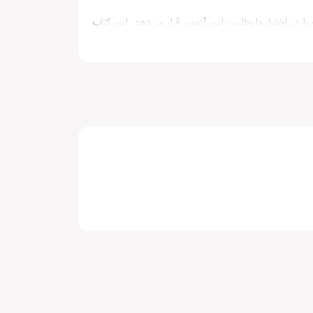
کات و تکنیک‌های لازم برای موفقیت در بخش reading آزمون آیلتس آکادمیک را در اختیار داوطلبین این آزمون قرار می‌دهد. این کتاب