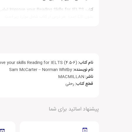
بدون CD است. هر درس از کتاب شامل موارد زیر است:
بخش Skills focus:
همراه با تمرین‌ها و مثال‌های متعدد برا
بخش Word skills:
شامل کلمات آکادمیک مناسب برای بخش reading آیلتس
بخش Technique box:
همراه با نکاتی برای پاسخدهی به سوالات 
بخش Exam reading:
شامل متن و نمونه سوالات آیلت
نام کتاب:
ve your skills Reading for IELTS (4.5-6)
نام نویسنده:
Sam McCarter – Norman Whitby
ناشر:
MACMILLAN
قطع کتاب:
رحلی
دیگران را با نوشتن نظرات خود، برای انتخاب این
پیشنهاد اساتید برای شما
افزودن دیدگاه جدید