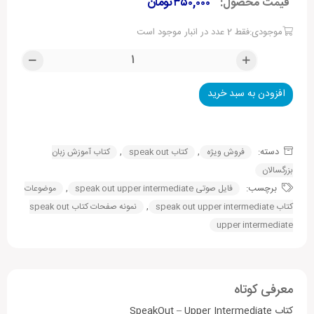
قیمت محصول:
۳۵۰,۰۰۰
تومان
موجودی:فقط 2 عدد در انبار موجود است
افزودن به سبد خرید
Alternative:
دسته:
,
,
فروش ویژه
کتاب speak out
کتاب آموزش زبان
بزرگسالان
برچسب:
,
فایل صوتی speak out upper intermediate
موضوعات
,
کتاب speak out upper intermediate
نمونه صفحات کتاب speak out
upper intermediate
معرفی کوتاه
کتاب SpeakOut – Upper Intermediate