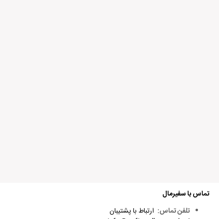
speakout سطح upper رو ازتون خریدم کیفیت چاپ کتاب خیلی عالی بود
ولی کتاب قبلیمو از سایت دیگه ارزون تر خریدم کیفیت شون خیلی بد بود
ممنونم ازتون
آیا این نظر برایتان مفید بود؟
بله
0
خیر
0
ستار یعقوبی
6 سال پیش
کتاب SpeakOut Upper Intermediate بهترین کتاب متنی انگلیسی تا به
حال خواندم. سطح این کتاب اسپیک اوت بسیار بالا است بطوریکه گاهی یکسری
از مطالب رو مجبور بودم چند بار مطالعه کنم.
آیا این نظر برایتان مفید بود؟
تماس با سفیرمال
بله
0
تلفن تماس:
ارتباط با پشتیبان