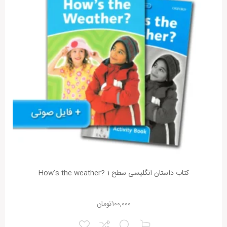
عسکری نژاد
12 ماه پیش
سلام
من فقط کتاب total learning رو نیار دارم
دخترم در موسسه دیگری دوره میدید و الان اومده سفیر ولی گویا این کتاب فقط
مخصوص موسسه سفیر هست و تو پکی که ما داشتیم و همچنین در بازار
موجود نیست
لطفا راهنمایی کنید
آیا این نظر برایتان مفید بود؟
بله
5
خیر
0
کتاب داستان انگلیسی سطح 1 ?How’s the weather
پشیبانی آموزشی
۱۰۰,۰۰۰
تومان
12 ماه پیش
همراه عزیز سفیرمال سلام. برای این منظور به شماره پشتیبانی