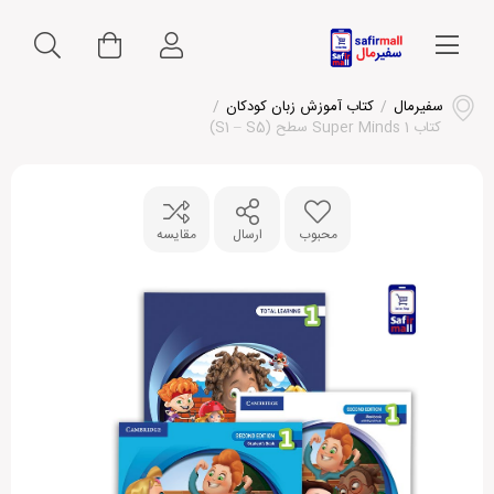
سفیرمال
/
کتاب آموزش زبان کودکان
/
کتاب Super Minds 1 سطح (S1 – S5)
محبوب
ارسال
مقایسه