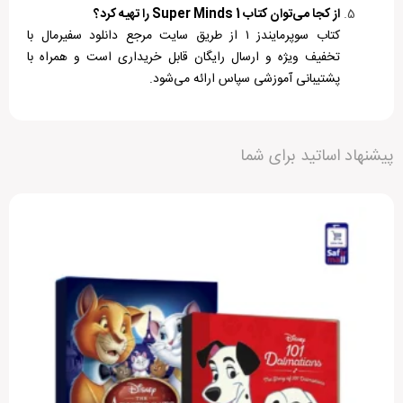
از کجا می‌توان کتاب
Super Minds 1
را تهیه کرد؟
کتاب سوپرمایندز ۱ از طریق سایت مرجع دانلود سفیرمال با
تخفیف ویژه و ارسال رایگان قابل خریداری است و همراه با
پشتیبانی آموزشی سپاس ارائه می‌شود.
دیگران را با نوشتن نظرات خود، برای انتخاب این محصول
پیشنهاد اساتید برای شما
راهنمایی کنید.
دانلود فایل صوتی کتاب SuperMinds1
مشخصات
جزئیات
افزودن دیدگاه جدید
Herbert Puchta، Günter Gerngross و Peter
نویسنده
دانلود فایل صوتی کتاب Total Learning 1
Lewis‑Jones
مرتب سازی بر اساس:
جدید ترین نظرات
نظر خریداران
مفید ترین نظرا
ناشر
Cambridge University Press
سطوح
سطح 1
امیدی
3 ماه پیش
تعداد