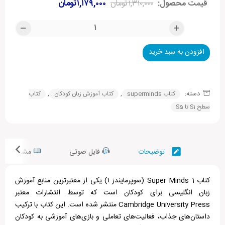
قیمت محصول:
۱,۳۱۰,۰۰۰
تومان
۱,۱۷۹,۰۰۰
تومان
افزودن به سبد خرید
Alternative:
دسته:
,
,
کتاب superminds
کتاب آموزش زبان کودکان
کتاب
سطح S1 تا S5
توضیحات
فایل صوتی
مشخصات ف
کتاب Super Minds 1 (سوپرمایندز ۱) یکی از معتبرترین منابع آموزش
زبان انگلیسی برای کودکان است که توسط انتشارات معتبر
Cambridge University Press منتشر شده است. این کتاب با ترکیب
داستان‌های جذاب، فعالیت‌های تعاملی و بازی‌های آموزشی به کودکان