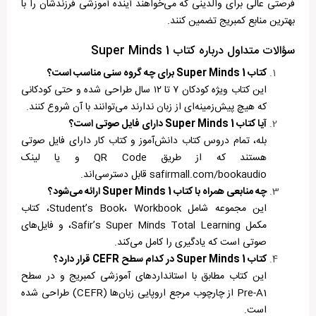
فرصتی عالی برای والدینی که می‌خواهند آینده آموزشی فرزندشان را با
بهترین منابع کمبریج تضمین کنند.
سؤالات متداول درباره کتاب Super Minds 1
کتاب
Super Minds 1
برای چه گروه سنی مناسب است؟
این کتاب ویژه کودکان ۷ تا ۱۲ سال طراحی شده و حتی کودکانی
که هیچ پیش‌زمینه‌ای از زبان ندارند می‌توانند با آن شروع کنند.
آیا کتاب
Super Minds 1
دارای فایل صوتی است؟
بله، تمام دروس کتاب دانش‌آموز و کتاب کار دارای فایل صوتی
هستند که از طریق QR Code و یا لینک
safirmall.com/bookaudio قابل دسترسی‌اند.
چه منابعی همراه با کتاب
Super Minds 1
ارائه می‌شود؟
این مجموعه شامل Student’s Book، Workbook، کتاب
مکمل Safir’s Super Minds Total Learning، و فایل‌های
صوتی است که یادگیری را کامل می‌کند.
کتاب
Super Minds 1
در کدام سطح
CEFR
قرار دارد؟
این کتاب مطابق با استانداردهای آموزشی کمبریج و در سطح
Pre-A1 از چارچوب مرجع اروپایی زبان‌ها (CEFR) طراحی شده
است.