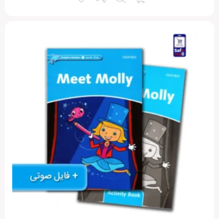
سفیرمال یعنی 09197602463 در واتساپ پیام دهید.
آیا این نظر برایتان مفید بود؟
بله
2
خیر
0
منا سعیدی
2 سال پیش
الان چند هفته‌ای میشه که دارم کتاب Super Minds 1 رو می‌خونم و خیلی به
من کمک کرده. آموزش این کتاب به صورتیه که هم گرامر رو با تمرین‌های ساده
آموزش می‌ده، هم مهارت‌های شنیداری و مکالمه‌ای رو تقویت می‌کنه. من به
شخصه از قسمت‌های مختلف مثل بازی‌ها و فعالیت‌ها خیلی لذت می‌برم. اگه
دنبال روش‌هایی برای یادگیری بهتر و سریع‌تر زبان هستید، این کتاب به شدت
می‌تونه کمک‌کننده باشه.
آیا این نظر برایتان مفید بود؟