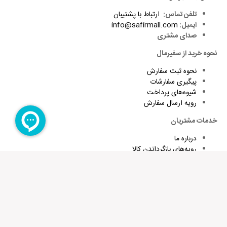
سوم هستند.
تلفن تماس:
ارتباط با پشتیبان
آیا این نظر برایتان مفید بود؟
ایمیل:
info@safirmall.com
صدای مشتری
بله
1
نحوه خرید از سفیرمال
خیر
0
نحوه ثبت سفارش
پیگیری سفارشات
شیوه‌های پرداخت
رویه ارسال سفارش
خدمات مشتریان
درباره ما
رویه‌های بازگرداندن کالا
شرایط استفاده و قوانین
پاسخ به پرسش‌های متداول
متن دیدگاه:
برای تقویت زبان و اطلاع از تخفیف های ویژه کافیست ایمیلتان را وارد
کنید
عضویت در خبرنامه