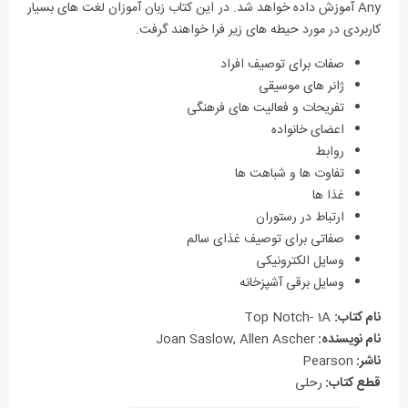
Any آموزش داده خواهد شد. در این کتاب زبان آموزان لغت های بسیار
خواندن یا Reading، نوشتن یا Writing، گوش کردن یا Listening و
کاربردی در مورد حیطه های زیر فرا خواهند گرفت.
صحبت کردن یا Speaking پوشش داده می‌شود. مجموعه کتاب Top
Notch برای تمامی سطوح (مبتدی – متوسط – پیشرفته) مناسب است.
صفات برای توصیف افراد
این مجموعه کتاب زبان آموزان را از سطح A1 به سطح C1 می‌رساند.
ژانر های موسیقی
تمامی سطوح این دوره کامل آموزشی، دارای کتاب کار یا همان
تفریحات و فعالیت های فرهنگی
Workbook به همراه CD صوتی است. مجموعه فوق، از انتشارات
اعضای خانواده
Pearson لانگمن و دارای لهجه امریکن American است.
روابط
تفاوت ها و شباهت ها
محتوای کتاب Top Notch- 1A
غذا ها
شامل 5 درس
ارتباط در رستوران
آموزش چهار مهارت زبان انگلیسی
صفاتی برای توصیف غذای سالم
آموزش گرامر، لغات و تلفظ در هر درس
وسایل الکترونیکی
تقویت رایتینگ
وسایل برقی آشپزخانه
متن آهنگ ‌های پاپ در انتهای کتاب
نام کتاب:
Top Notch- 1A
همراه با CD
نام نویسنده:
Joan Saslow, Allen Ascher
تقویت گرامر
ناشر:
Pearson
جدول تلفظ
قطع کتاب:
رحلی
کتاب کار + کتاب دانش آموز در یک کتاب
قابل استفاده به صورت خود آموز