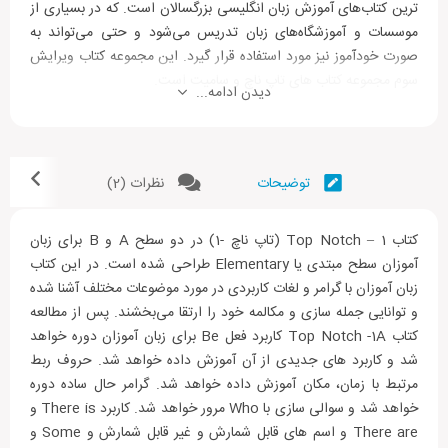
ترین کتاب‌های آموزش زبان انگلیسی بزرگسالان است. که در بسیاری از
موسسات و آموزشگاه‌های زبان تدریس می‌شود و حتی می‌تواند به
صورت خودآموز نیز مورد استفاده قرار ‌گیرد. این مجموعه کتاب ویرایش
سوم مجموعه کتاب های تاپ ناچ و سامیت است.
دیدن ادامه...
این مجموعه بسیار کامل و دارای ۶ سطح کامل (Top Notch
Fundamentals – Top Notch1 – Top Notch2 – Top Notch3 –
Summit1 – Summit2) است. سطح Fundamentals این کتاب، برای
توضیحات
نظرات (2)
مشتاقان زبانی تهیه شده است که تا کنون فرصت شرکت در کلاس زبان
انگلیسی را نداشته اند و تازه می‌خواهند این زبان را یاد بگیرند و بعد در
۳ سطح بعدی (Top Notch 1-2-3) تمامی مطالب و نکات زبان
کتاب Top Notch – 1 (تاپ ناچ -1) در دو سطح A و B برای زبان
انگلیسی را به صورت کامل و همراه با جزئیات آموزش خواهند دید.
آموزان سطح مبتدی یا Elementary طراحی شده است. در این کتاب
زبان آموزان با گرامر و لغات کاربردی در مورد موضوعات مختلف آشنا شده
بعد از اتمام آموزش کتاب های “تاپ ناچ” و در سطح فوق متوسطه و
و توانایی جمله سازی و مکالمه خود را ارتقا می‌بخشند. پس از مطالعه
پیشرفته یعنی از Upper-intermediate به بعد یادگیری زبان انگلیسی
کتاب Top Notch -1A کاربرد فعل Be برای زبان آموزان دوره خواهد
با کتاب های Summit ادامه خواهد یافت. این کتاب در ۲ سطح برای
شد و کاربرد های جدیدی از آن آموزش داده خواهد شد. حروف ربط
دانش آموزان آپر اینترمدیت و ادونسد، آموزش کتاب Top Notch را
مرتبط با زمان، مکان آموزش داده خواهد شد. گرامر حال ساده دوره
کامل‌تر می کند.
خواهد شد و سوالی سازی با Who مرور خواهد شد. کاربرد There is و
There are و اسم های قابل شمارش و غیر قابل شمارش و Some و
در کتاب‌های Top Notch و Summit تمام مهارت‌های زبان اعم از