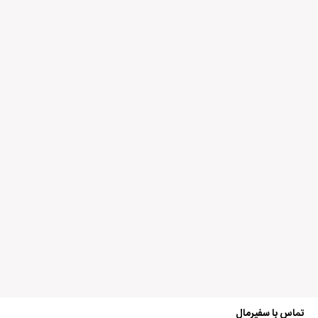
عرشیا
5 سال پیش
کتاب های تاپ ناچ که شما دارید ویرایش سوم هست؟
آیا این نظر برایتان مفید بود؟
بله
1
خیر
0
پشتیبانی سفیرمال
5 سال پیش
دوست عزیز سلام
بله کتاب های Top Notch موجود در سایت سفیرمال ویرایش
تماس با سفیرمال