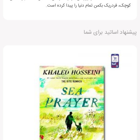
کوچک، فردریک بکمن تمام دنیا را پیدا کرده است.
دیگران را با نوشتن نظرات خود، برای انتخاب این محصول
پیشنهاد اساتید برای شما
راهنمایی کنید.
مشخصات
جزئیات
افزودن دیدگاه جدید
نویسنده
Fredrik Backman
هنوز بررسی‌ای ثبت نشده است.
ژانر
داستانی
سال انتشار
2017
قطع
ربعی
متن دیدگاه:
تعداد صفحات
463