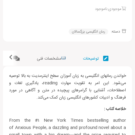
موجودی:ناموجود
دسته:
رمان انگلیسی بزرگسالان
توضیحات
مشخصات فنی
نظرات (
خواندن رمانهای انگلیسی به زبان آموزان سطح اینترمدیت به بالا توصیه
می‌شود. این امر به تقویت مهارت reading، یادگیری لغات و
اصطلاحات، آشنایی با گرامرهای پیچیده در متن و آگاهی در مورد
فرهنگ و ادبیات کشورهای انگلیسی زبان کمک می‌کند.
خلاصه کتاب :
From the #1 New York Times bestselling author
of Anxious People, a dazzling and profound novel about a
small town with a big dream—and the price required to