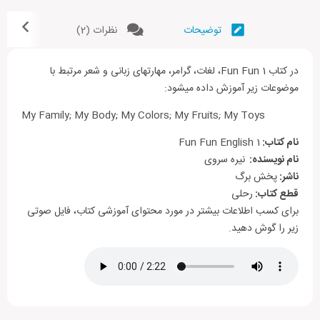
رده سنی 4 الی 10 ساله
توضیحات
نظرات (2)
آموزش لغات انگلیسی موضوع محور به کودکان
آموزش گرامر مرتبط با موضوع درس با روشهای نوین
آموزش مهارتهای زبان انگلیسی
در کتاب Fun Fun 1، لغات، گرامر، مهارتهای زبانی و شعر مرتبط با
استفاده از تصاویر و استیکرهای جذاب
موضوعات زیر آموزش داده می­شود:
استفاده از شعر و انیمیشن های محبوب کودکان
My Family; My Body; My Colors; My Fruits; My Toys
نام کتاب:
Fun Fun English 1
نام نویسنده:
نیره سروی
ناشر:
پخش برگ
قطع کتاب:
رحلی
برای کسب اطلاعات بیشتر در مورد محتوای آموزشی کتاب، فایل صوتی
زیر را گوش دهید.