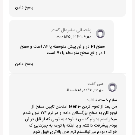
پاسخ دادن
پشتیبانی سفیرمال
گفت:
مهر 8, 1401 در 1:25 ب.ظ
سطح PI در واقع پیش متوسطه یا A2 است و سطح
I در واقع سطح متوسطه یا B1 است.
پاسخ دادن
علی
گفت:
مهر 13, 1401 در 5:18 ب.ظ
سلام خسته نباشید
من بعد از تموم کردن teen10 امتحان تایین سطح از
نوجوانان به سطح بزرگسالان دادم و در ترم ۲۰۴ قبول شدم
میخواستم بدونم که من با توجه به ترمی که از قبل در آن
بودم پیشرفت داشتم و یا اینکه با توجه به چیزهایی که
خوانده بودم می‌توانستم ترم های بالاتری قبول شوم