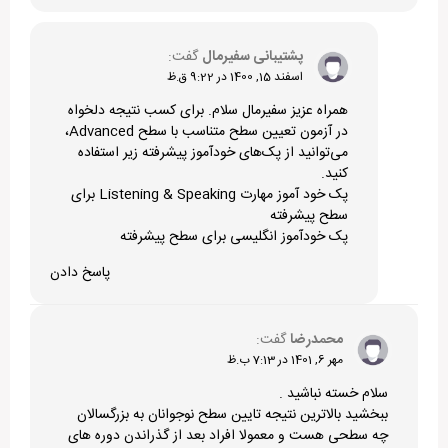
پشتیبانی سفیرمال
گفت:
اسفند 15, 1400 در 9:22 ق.ظ
همراه عزیز سفیرمال سلام. برای کسب نتیجه دلخواه
در آزمون تعیین سطح متناسب با سطح Advanced،
می‌توانید از پک‌های خودآموز پیشرفته زیر استفاده
کنید.
پک خود آموز مهارت Listening & Speaking برای
سطح پیشرفته
پک خودآموز انگلیسی برای سطح پیشرفته
پاسخ دادن
محمدرضا
گفت:
مهر 6, 1401 در 7:13 ب.ظ
سلام خسته نباشید .
ببخشید بالاترین نتیجه تایین سطح نوجوانان به بزرگسالان
چه سطحی هست و معمولا افراد بعد از گذراندن دوره های