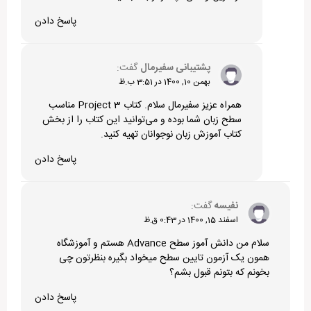
پاسخ دادن
پشتیبانی سفیرمال
گفت:
بهمن 10, 1400 در 3:51 ب.ظ
همراه عزیز سفیرمال سلام. کتاب Project 3 مناسب
سطح زبان شما بوده و می‌توانید این کتاب را از بخش
کتاب آموزش زبان نوجوانان
تهیه کنید.
پاسخ دادن
نفیسه
گفت:
اسفند 15, 1400 در 0:43 ق.ظ
سلام من‌ دانش آموز سطح Advance هستم و آموزشگاه
همون یک آزمون تایین سطح میخواد بگیره بنظرتون چی
بخونم که بتونم قبول بشم؟
پاسخ دادن