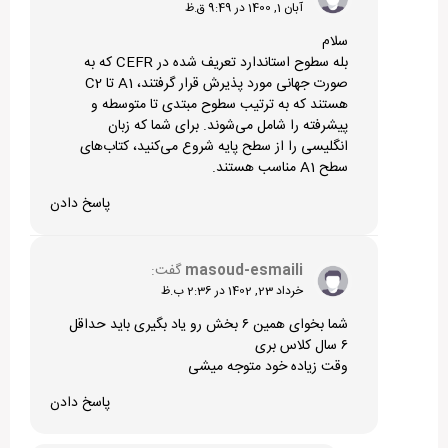
آبان 1, 1400 در 9:49 ق.ظ
سلام
بله سطوح استاندارد تعریف شده در CEFR که به
صورت جهانی مورد پذیرش قرار گرفتند، A1 تا C2
هستند که به ترتیب سطوح مبتدی تا متوسطه و
پیشرفته را شامل می‌شوند. برای شما که زبان
انگلیسی را از سطح پایه شروع می‌کنید، کتاب‌های
سطح A1 مناسب هستند.
پاسخ دادن
masoud-esmaili
گفت:
خرداد 23, 1402 در 2:36 ب.ظ
شما بخوای همین ۶ بخش رو یاد بگیری باید حداقل
۶ سال کلاس بری
وقت زیاده خود متوجه میشی
پاسخ دادن