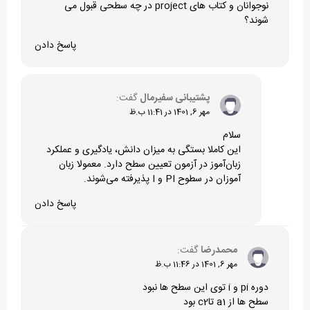
نوجوانان و کتاب های project در چه سطحی قبول می
شوند؟
پاسخ دادن
پشتیبانی سفیرمال
گفت:
مهر 6, 1401 در 11:41 ب.ظ
سلام
این کاملا بستگی به میزان دانش، یادگیری و عملکرد
زبان‌آموز در آزمون تعیین سطح دارد. معمولا زبان
آموزان در سطوح PI و I پذیرفته می‌شوند.
پاسخ دادن
محمدرضا
گفت:
مهر 6, 1401 در 11:46 ب.ظ
دوره pi و i توی این سطح ها نبود
سطح ها از a1 تاc2 بود