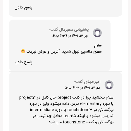
پاسخ دادن
پشتیبانی سفیرمال
گفت:
مهر 13, 1401 در 6:39 ب.ظ
سلام
سطح مناسبی قبول شدید. آفرین و عرض تبریک
پاسخ دادن
امیر مهدی
گفت:
مهر 17, 1401 در 4:02 ب.ظ
سلام ببخشید چرا در کتاب project حال کامل در project3
یا دوره elementary درس داده میشود ولی در دوره
بزرگسالان در touchstone3 یا دوره intermediate
تدریس میشود و اینکه teen15 معادل چه ترمی در
بزرگسالان و کتاب touchstone می شود